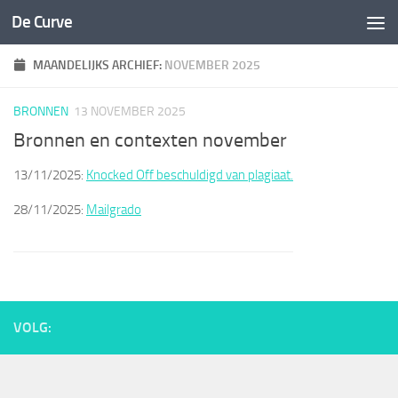
De Curve
Spring naar de inhoud
MAANDELIJKS ARCHIEF:
NOVEMBER 2025
BRONNEN
13 NOVEMBER 2025
Bronnen en contexten november
13/11/2025:
Knocked Off beschuldigd van plagiaat.
28/11/2025:
Mailgrado
VOLG: