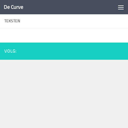
De Curve
Spring naar de inhoud
TEKSTEN
VOLG: