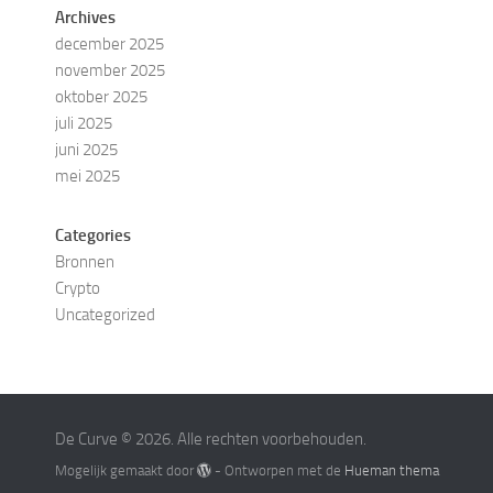
Archives
december 2025
november 2025
oktober 2025
juli 2025
juni 2025
mei 2025
Categories
Bronnen
Crypto
Uncategorized
De Curve © 2026. Alle rechten voorbehouden.
Mogelijk gemaakt door
- Ontworpen met de
Hueman thema